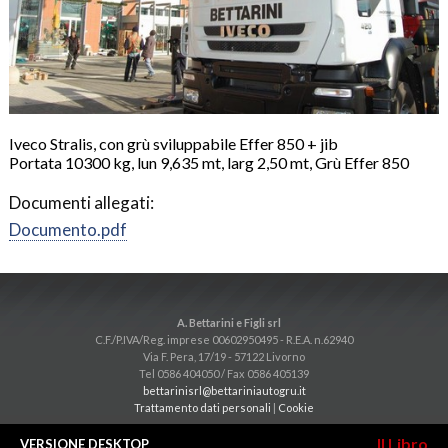
Iveco Stralis, con grù sviluppabile Effer 850 + jib
Portata 10300 kg, lun 9,635 mt, larg 2,50 mt, Grù Effer 850
Documenti allegati:
Documento.pdf
A. Bettarini e Figli srl
C.F./P.IVA/Reg. imprese 00602950495 - R.E.A. n.62940
Via F. Pera, 17/19 - 57122 Livorno
Tel 0586 404050 / Fax 0586 405139
bettarinisrl@bettariniautogru.it
Trattamento dati personali
|
Cookie
Il Libro
VERSIONE DESKTOP
VERSIONE MOBILE