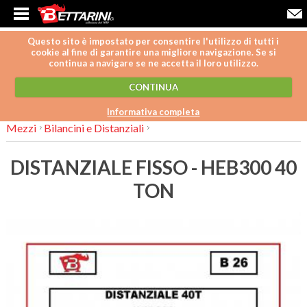
Questo sito è impostato per consentire l'utilizzo di tutti i
cookie al fine di garantire una migliore navigazione. Se si
continua a navigare se ne accetta il loro utilizzo.
CONTINUA
Informativa completa
Mezzi
Bilancini e Distanziali
DISTANZIALE FISSO - HEB300 40
TON