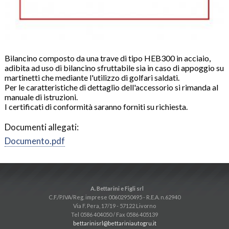
Bilancino composto da una trave di tipo HEB300 in acciaio,
adibita ad uso di bilancino sfruttabile sia in caso di appoggio su
martinetti che mediante l'utilizzo di golfari saldati.
Per le caratteristiche di dettaglio dell'accessorio si rimanda al
manuale di istruzioni.
I certificati di conformità saranno forniti su richiesta.
Documenti allegati:
Documento.pdf
A. Bettarini e Figli srl
C.F./P.IVA/Reg. imprese 00602950495 - R.E.A. n.62940
Via F. Pera, 17/19 - 57122 Livorno
Tel 0586 404050 / Fax 0586 405139
bettarinisrl@bettariniautogru.it