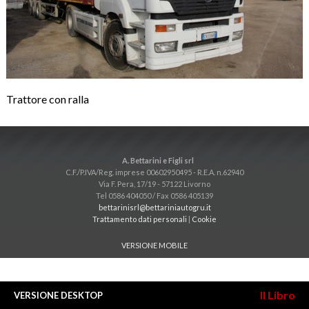
Trattore con ralla
A. Bettarini e Figli srl
C.F./P.IVA/Reg. imprese 00602950495 - R.E.A. n.62940
Via F. Pera, 17/19 - 57122 Livorno
Tel 0586 404050 / Fax 0586 405139
bettarinisrl@bettariniautogru.it
Trattamento dati personali
|
Cookie
VERSIONE MOBILE
Il Libro
VERSIONE DESKTOP